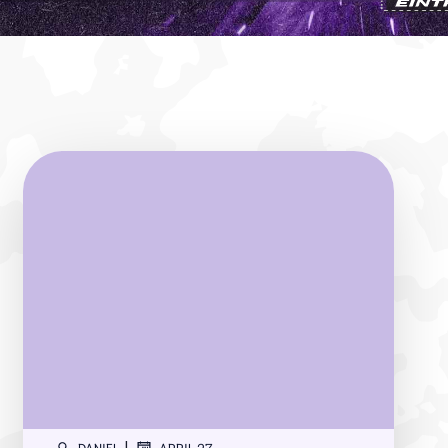
|
DANIEL
APRIL 27