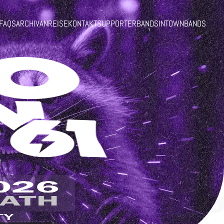
FAQS
ARCHIV
ANREISE
KONTAKT
SUPPORTER
BANDSINTOWN
BANDS