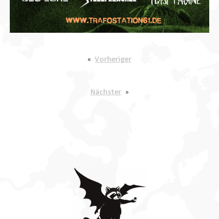
«
Vorheriger
Nächster
»